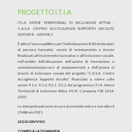
PROGETTO I.T.I.A.
I.T.I.A. INTESE TERRITORIALI DI INCLUSIONE ATTIVA -
C.A.S.A. CENTRO ACCOGLIENZA SUPPORTO ASCOLTO
AZIONE B – AZIONE C
É attivo l’avviso pubblico per l’individuazione di 80 destinatari
di percorsi formativi, servizi di orientamento e tirocini
finalizzati all'inserimento lavorativo e all'inclusione sociale,
nell’ambito dell’attuazione dell’azione b) formazione e
orientamento/percorsi di empowerment e dell’azione c)
tirocini di inclusione sociale del progetto “C.A.S.A. Centro
Accoglienza Supporto Ascolto” finanziato a valere sulle
azioni 9.1.2, 9.1.3, 9.2.1, 9.2.2 del programma I.T.I.A. Intese
Territoriali di Inclusione Attiva P.O.R. Campania FSE 2014-
2020.
Le domande potranno essere presentate entro e non oltre il
2 febbraio 2021.
LEGGI L'AVVISO
COMPILA LA DOMANDA