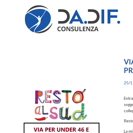
VI
PR
25/1
Entra
sogge
colleg
Resto
La mi